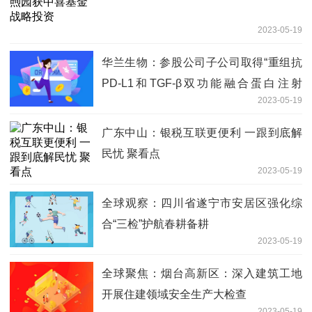
2023-05-19
华兰生物：参股公司子公司取得“重组抗
PD-L1和TGF-β双功能融合蛋白注射
2023-05-19
液”药物临床试验批准通知书_天天聚看点
广东中山：银税互联更便利 一跟到底解
民忧 聚看点
2023-05-19
全球观察：四川省遂宁市安居区强化综
合“三检”护航春耕备耕
2023-05-19
全球聚焦：烟台高新区：深入建筑工地
开展住建领域安全生产大检查
2023-05-19