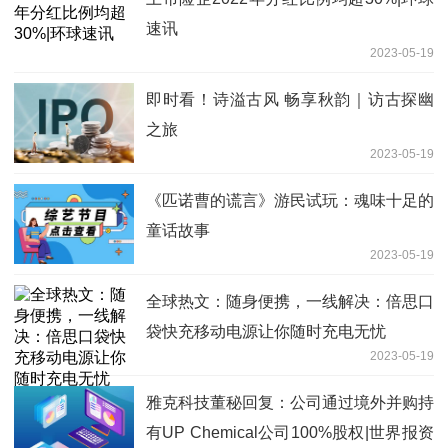
速讯
2023-05-19
即时看！诗溢古风 畅享秋韵｜访古探幽
之旅
2023-05-19
《匹诺曹的谎言》游民试玩：魂味十足的
童话故事
2023-05-19
全球热文：随身便携，一线解决：倍思口
袋快充移动电源让你随时充电无忧
2023-05-19
雅克科技董秘回复：公司通过境外并购持
有UP Chemical公司100%股权|世界报资