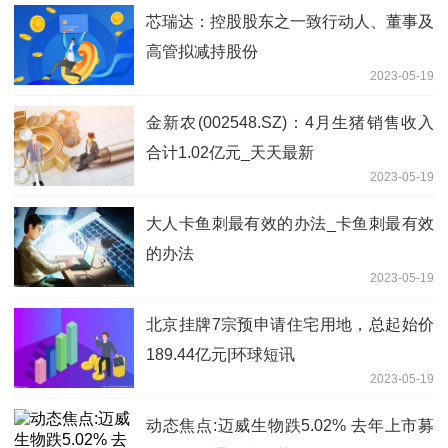
芯瑞达：控股股东之一致行动人、董事及
高管拟减持股份
2023-05-19
金新农(002548.SZ)：4月生猪销售收入
合计1.02亿元_天天最新
2023-05-19
大人卡鱼刺最有效的办法_卡鱼刺最有效
的办法
2023-05-19
北京挂牌7宗预申请住宅用地，总起始价
189.44亿元|环球短讯
2023-05-19
动态焦点:迈威生物跌5.02% 去年上市募