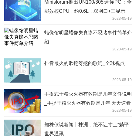
Minisforum推出UN100/305迷你PC：全
能效核CPU，约0.6L，双网口+三显示
2023-05-19
蜡像馆明星蜡像失真惨不忍睹事件简单介
绍
2023-05-19
抖音最火的歌挖呀挖的歌词_全球视点
2023-05-19
手提式干粉灭火器有效期是几年文件说明
_手提干粉灭火器有效期是几年 天天速看
2023-05-19
知株侠说新闻丨株洲，绝不让寸土“躺平”-
世界通讯