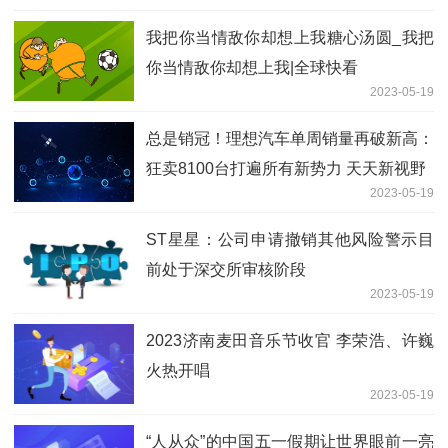
我把你当情敌你却想上我糖心汤圆_我把
你当情敌你却想上我|全球快看
2023-05-19
总是销冠！理想汽车单周销量再破新高：
狂卖8100台打遍所有新势力 天天新视野
2023-05-19
ST星星：公司申请撤销其他风险警示目
前处于深交所审核阶段
2023-05-19
2023济南麦田音乐节收官 李荣浩、许巍
火热开唱
2023-05-19
“人从众”的中国五一假期让世界眼前一亮