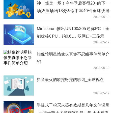
神一场鬼一场！今年季后赛得20+的下一
场浓眉场均13分&命中率40%|全球快播
2023-05-19
报
Minisforum推出UN100/305迷你PC：全
能效核CPU，约0.6L，双网口+三显示
2023-05-19
蜡像馆明星蜡像失真惨不忍睹事件简单介
绍
2023-05-19
抖音最火的歌挖呀挖的歌词_全球视点
2023-05-19
手提式干粉灭火器有效期是几年文件说明
_手提干粉灭火器有效期是几年 天天速看