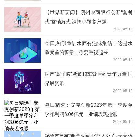
【世界新要闻】朔州农商银行创新“套餐
式”营销方式 深挖小微客户群
2023-05-19
今日热门!鱼缸水面有泡沫集结？这是水
质变差的警示，你要重视起来
2023-05-19
国产“离子膜”弯道超车背后的青年力量 世
界最资讯
2023-05-19
每日精选：安克创新2023年第一季度单
季净利润3.06亿元，业绩表现抢眼
2023-05-19
秘鲁南部矿难造成至少27人死亡-天天热