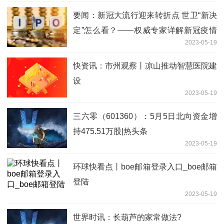
要闻：新冠大流行迎来转折点 世卫“新决
定”怎么看？——权威专家详解新冠疫情
2023-05-19
不再构成“国际关注的突发公
快资讯：市州观察丨凉山推动智慧医院建
设
2023-05-19
三六零（601360）：5月5日北向资金增
持475.51万股|热头条
2023-05-19
环球快看点丨boe邮箱登录入口_boe邮箱
登陆
2023-05-19
世界时讯：长葫芦的家常做法?