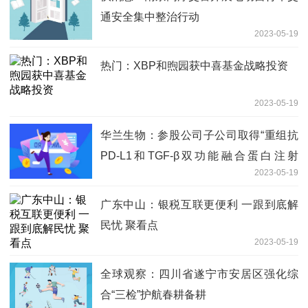
通安全集中整治行动
2023-05-19
热门：XBP和煦园获中喜基金战略投资
2023-05-19
华兰生物：参股公司子公司取得“重组抗
PD-L1和TGF-β双功能融合蛋白注射
2023-05-19
液”药物临床试验批准通知书_天天聚看点
广东中山：银税互联更便利 一跟到底解
民忧 聚看点
2023-05-19
全球观察：四川省遂宁市安居区强化综
合“三检”护航春耕备耕