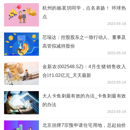
杭州的杨茗玥同学，点名表扬！ 环球热
点
2023-05-19
芯瑞达：控股股东之一致行动人、董事及
高管拟减持股份
2023-05-19
金新农(002548.SZ)：4月生猪销售收入
合计1.02亿元_天天最新
2023-05-19
大人卡鱼刺最有效的办法_卡鱼刺最有效
的办法
2023-05-19
北京挂牌7宗预申请住宅用地，总起始价