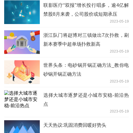
联影医疗“双报”增长投行唱多，逾4亿解
禁股8月来袭，公司股价或短期承压
2023-05-19
浙江队门将赵博对三镇做出7次扑救，刷
新本赛季中超单场扑救新高
2023-05-19
世界头条：电砂锅开锅正确方法_教你电
砂锅开锅正确方法
2023-05-19
选择大城市逐梦还是小城市安稳-前沿热
点
2023-05-19
天天热议:巩固消费回暖好势头