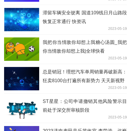
滞留车辆安全驶离 国道109线日月山路段
恢复正常通行 快资讯
2023-05-19
我把你当情敌你却想上我糖心汤圆_我把
你当情敌你却想上我|全球快看
2023-05-19
总是销冠！理想汽车单周销量再破新高：
狂卖8100台打遍所有新势力 天天新视野
2023-05-19
ST星星：公司申请撤销其他风险警示目
前处于深交所审核阶段
2023-05-19
2023济南麦田音乐节收官 李荣浩、许巍