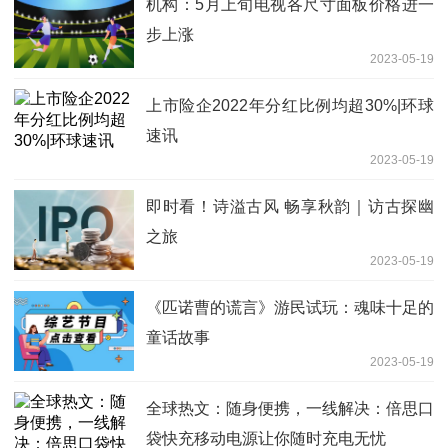
机构：5月上旬电视各尺寸面板价格进一
步上涨
2023-05-19
上市险企2022年分红比例均超30%|环球
速讯
2023-05-19
即时看！诗溢古风 畅享秋韵｜访古探幽
之旅
2023-05-19
《匹诺曹的谎言》游民试玩：魂味十足的
童话故事
2023-05-19
全球热文：随身便携，一线解决：倍思口
袋快充移动电源让你随时充电无忧