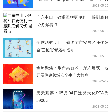
2023-05-19
液”药物临床试验批准通知书_天天聚看点
广东中山：银税互联更便利 一跟到底解
民忧 聚看点
2023-05-19
全球观察：四川省遂宁市安居区强化综
合“三检”护航春耕备耕
2023-05-19
全球聚焦：烟台高新区：深入建筑工地
开展住建领域安全生产大检查
2023-05-19
天天观察：05月04日逸盛大化PTA为
5900元
2023-05-19