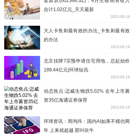
金新农(002548.SZ)：4月生猪销售收入
合计1.02亿元_天天最新
2023-05-19
大人卡鱼刺最有效的办法_卡鱼刺最有效
的办法
2023-05-19
北京挂牌7宗预申请住宅用地，总起始价
189.44亿元|环球短讯
2023-05-19
动态焦点:迈威生物跌5.02% 去年上市募
资35亿海通证券保荐
2023-05-19
环球资讯：周鸿祎：国内AI如果不模仿两
年 上来就超越 那叫吹牛