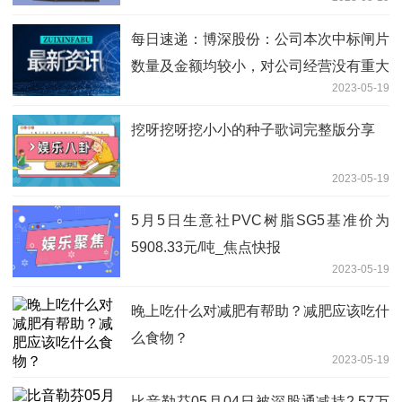
每日速递：博深股份：公司本次中标闸片
数量及金额均较小，对公司经营没有重大
2023-05-19
影响
挖呀挖呀挖小小的种子歌词完整版分享
2023-05-19
5月5日生意社PVC树脂SG5基准价为
5908.33元/吨_焦点快报
2023-05-19
晚上吃什么对减肥有帮助？减肥应该吃什
么食物？
2023-05-19
比音勒芬05月04日被深股通减持2.57万