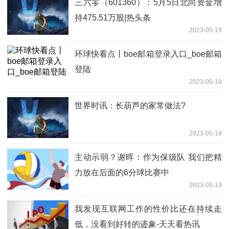
三六零（601360）：5月5日北向资金增
持475.51万股|热头条
2023-05-19
环球快看点丨boe邮箱登录入口_boe邮箱
登陆
2023-05-19
世界时讯：长葫芦的家常做法?
2023-05-19
主动示弱？谢晖：作为保级队 我们把精
力放在后面的6分球比赛中
2023-05-19
我发现互联网工作的性价比还在持续走
低，没看到好转的迹象-天天看热讯