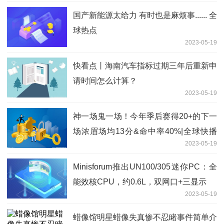
国产新能源太给力 有时也是麻烦事...... 全
球热点
2023-05-19
快看点丨海南汽车指标过期三年后重新申
请时间怎么计算？
2023-05-19
神一场鬼一场！今年季后赛得20+的下一
场浓眉场均13分&命中率40%|全球快播
2023-05-19
报
Minisforum推出UN100/305迷你PC：全
能效核CPU，约0.6L，双网口+三显示
2023-05-19
蜡像馆明星蜡像失真惨不忍睹事件简单介