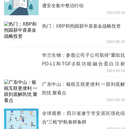
通安全集中整治行动
2023-05-19
热门：XBP和煦园获中喜基金战略投资
2023-05-19
华兰生物：参股公司子公司取得“重组抗
PD-L1和TGF-β双功能融合蛋白注射
2023-05-19
液”药物临床试验批准通知书_天天聚看点
广东中山：银税互联更便利 一跟到底解
民忧 聚看点
2023-05-19
全球观察：四川省遂宁市安居区强化综
合“三检”护航春耕备耕
2023-05-19