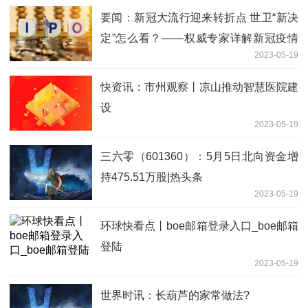
要闻：新冠大流行迎来转折点 世卫“新决
定”怎么看？——权威专家详解新冠疫情
2023-05-19
不再构成“国际关注的突发公
快资讯：市州观察丨凉山推动智慧医院建
设
2023-05-19
三六零（601360）：5月5日北向资金增
持475.51万股|热头条
2023-05-19
环球快看点丨boe邮箱登录入口_boe邮箱
登陆
2023-05-19
世界时讯：长葫芦的家常做法?