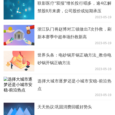
联影医疗“双报”增长投行唱多，逾4亿解
禁股8月来袭，公司股价或短期承压
2023-05-19
浙江队门将赵博对三镇做出7次扑救，刷
新本赛季中超单场扑救新高
2023-05-19
世界头条：电砂锅开锅正确方法_教你电
砂锅开锅正确方法
2023-05-19
选择大城市逐梦还是小城市安稳-前沿热
点
2023-05-19
天天热议:巩固消费回暖好势头