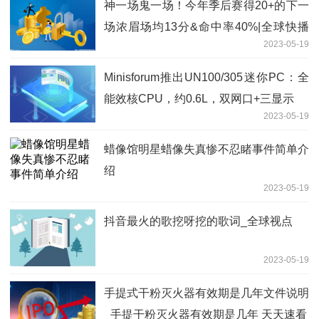
神一场鬼一场！今年季后赛得20+的下一
场浓眉场均13分&命中率40%|全球快播
2023-05-19
报
Minisforum推出UN100/305迷你PC：全
能效核CPU，约0.6L，双网口+三显示
2023-05-19
蜡像馆明星蜡像失真惨不忍睹事件简单介
绍
2023-05-19
抖音最火的歌挖呀挖的歌词_全球视点
2023-05-19
手提式干粉灭火器有效期是几年文件说明
_手提干粉灭火器有效期是几年 天天速看