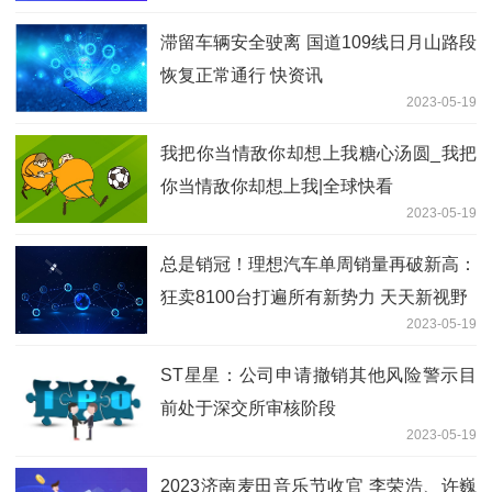
滞留车辆安全驶离 国道109线日月山路段
恢复正常通行 快资讯
2023-05-19
我把你当情敌你却想上我糖心汤圆_我把
你当情敌你却想上我|全球快看
2023-05-19
总是销冠！理想汽车单周销量再破新高：
狂卖8100台打遍所有新势力 天天新视野
2023-05-19
ST星星：公司申请撤销其他风险警示目
前处于深交所审核阶段
2023-05-19
2023济南麦田音乐节收官 李荣浩、许巍