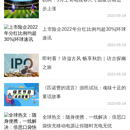
步上涨
2023-05-19
上市险企2022年分红比例均超30%|环球
速讯
2023-05-19
即时看！诗溢古风 畅享秋韵｜访古探幽
之旅
2023-05-19
《匹诺曹的谎言》游民试玩：魂味十足的
童话故事
2023-05-19
全球热文：随身便携，一线解决：倍思口
袋快充移动电源让你随时充电无忧